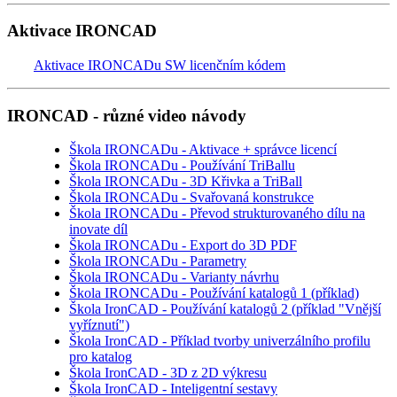
Aktivace IRONCAD
Aktivace IRONCADu SW licenčním kódem
IRONCAD - různé video návody
Škola IRONCADu - Aktivace + správce licencí
Škola IRONCADu - Používání TriBallu
Škola IRONCADu - 3D Křivka a TriBall
Škola IRONCADu - Svařovaná konstrukce
Škola IRONCADu - Převod strukturovaného dílu na
inovate díl
Škola IRONCADu - Export do 3D PDF
Škola IRONCADu - Parametry
Škola IRONCADu - Varianty návrhu
Škola IRONCADu - Používání katalogů 1 (příklad)
Škola IronCAD - Používání katalogů 2 (příklad "Vnější
vyříznutí")
Škola IronCAD - Příklad tvorby univerzálního profilu
pro katalog
Škola IronCAD - 3D z 2D výkresu
Škola IronCAD - Inteligentní sestavy