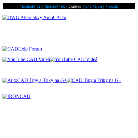
TECHSOFT CZ
│
TECHSOFT SK
│
CADHelp
│
CAD Fórum
│
FreeCAD