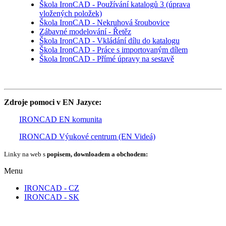
Škola IronCAD - Používání katalogů 3 (úprava
vložených položek)
Škola IronCAD - Nekruhová šroubovice
Zábavné modelování - Řetěz
Škola IronCAD - Vkládání dílu do katalogu
Škola IronCAD - Práce s importovaným dílem
Škola IronCAD - Přímé úpravy na sestavě
Zdroje pomoci v EN Jazyce:
IRONCAD EN komunita
IRONCAD Výukové centrum (EN Videá)
Linky na web s
popisem, downloadem a obchodem:
Menu
IRONCAD - CZ
IRONCAD - SK